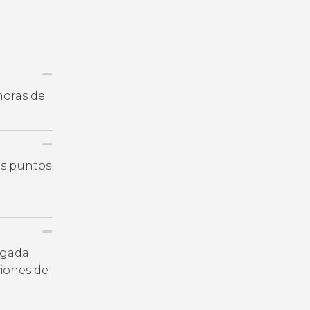
horas de
os puntos
legada
iones de