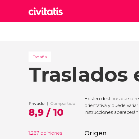
Rom
Italia
Lond
Reino 
España
Traslados 
Edim
Reino 
Marr
Marrue
Existen destinos que ofr
Esta
Privado
Compartido
orientativa y puede variar
Turquía
8,9 / 10
instrucciones aparecerán 
Origen
1.287 opiniones