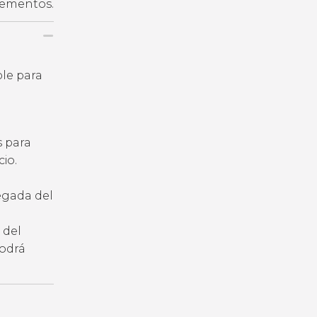
plementos.
ble para
s para
io.
legada del
 del
podrá