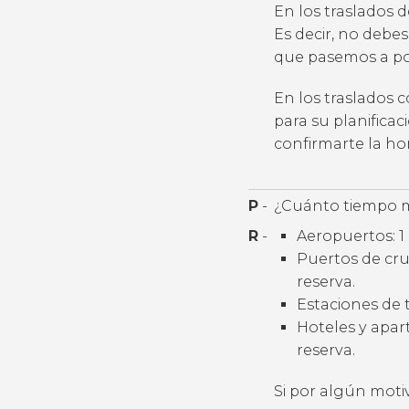
En los traslados 
Es decir, no debes
que pasemos a por
En los traslados 
para su planifica
confirmarte la h
P
-
¿Cuánto tiempo m
R
-
Aeropuertos: 1 
Puertos de cruc
reserva.
Estaciones de t
Hoteles y apart
reserva.
Si por algún moti