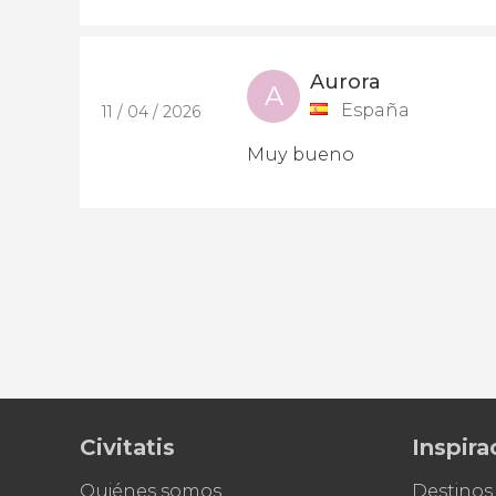
Aurora
A
España
11 / 04 / 2026
Muy bueno
Civitatis
Inspira
Quiénes somos
Destinos