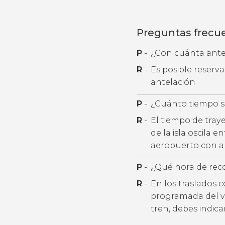
Preguntas frecu
P
-
¿Con cuánta antel
R
-
Es posible reserv
antelación
P
-
¿Cuánto tiempo se
R
-
El tiempo de tray
de la isla oscila 
aeropuerto con al
P
-
¿Qué hora de rec
R
-
En los traslados 
programada del v
tren, debes indic