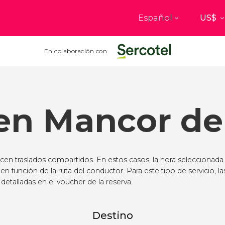
Español
Top destinos
a
París
Nueva Yo
En colaboración con
Francia
Estados Uni
res
Florencia
Budapes
Unido
Italia
Hungría
en Mancor del
burgo
Madrid
Barcelon
Unido
España
España
akech
Ámsterdam
Milán
cos
Países Bajos
Italia
ecen traslados compartidos. En estos casos, la hora seleccionada
mbul
Praga
Oporto
 en función de la ruta del conductor. Para este tipo de servicio, la
República Checa
Portugal
detalladas en el voucher de la reserva.
Ver todos los destinos
Destino