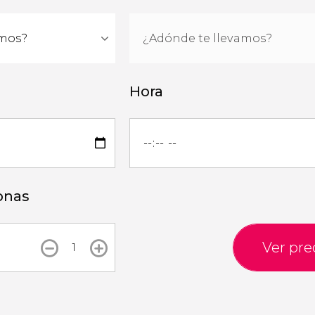
Hora
onas
Ver pre