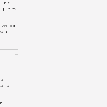
ojamos.
e quieres
roveedor
para
la
ren.
er la
e