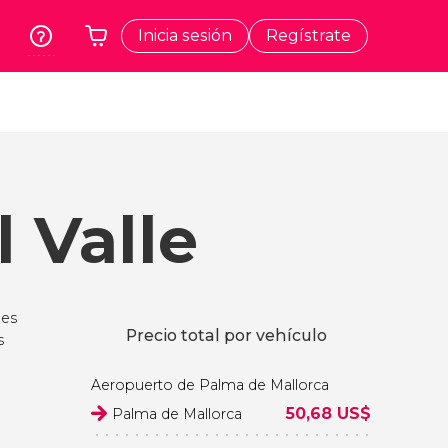
Inicia sesión
Regístrate
rk
Cracovia
Tu carrito está vacío
dos
Polonia
t
Atenas
Grecia
 Valle
a
Tokio
Japón
Lisboa
Portugal
 es
Bruselas
Precio total por vehículo
s
Bélgica
Aeropuerto de Palma de Mallorca
50,68
US$
Palma de Mallorca