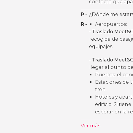
contacto que apar
P
-
¿Dónde me estará
R
-
Aeropuertos:
-
Traslado Meet&G
recogida de pasaj
equipajes.
-
Traslado Meet&G
llegar al punto de
Puertos: el con
Estaciones de t
tren.
Hoteles y apart
edificio. Si tie
esperar en la r
Ver más