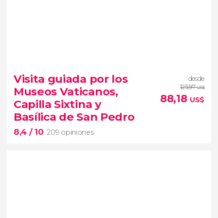
9,4


19.093 opiniones
Visita guiada por los
desde
Arena de gladiadores
visita del
125,97
Museos Vaticanos,
US$
Coliseo Romano
el Foro y el
88,18
US$
Capilla Sixtina y
Palatino
Basílica de San Pedro
8,4
/ 10
209 opiniones