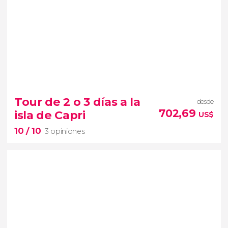
8,7


3 opiniones
Tour de 2 o 3 días a la
desde
lagos del
702,69
isla de Capri
US$
norte de Italia
circuito de 5 días
10
/ 10
3 opiniones