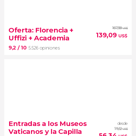
9,3


49.236 opiniones
167,58
La ciudad de los césares, del Barroco y, por
Oferta: Florencia +
US$
139,09
supuesto, la Ciudad Eterna
free tour por
US$
Uffizi + Academia
Roma
9,2
/ 10
5.526 opiniones
9,2


5.526 opiniones
Entradas a los Museos
desde
75,12
Vaticanos y la Capilla
US$
paseo guiado por Florencia
visita
56,34