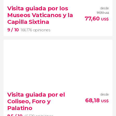
Visita guiada por los
desde
91,30
Museos Vaticanos y la
US$
77,60
US$
Capilla Sixtina
9
/ 10
166.176 opiniones
9


166.176 opiniones
visita guiada por los Museos Vaticanos y la
Visita guiada por el
desde
Capilla Sixtina
68,18
Coliseo, Foro y
US$
entrada
Palatino
preferente