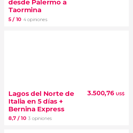
desde Palermo a
tour de 5 días por lo mejor de Italia
Taormina
desde Roma
5
/ 10
4 opiniones
5


4 opiniones
Lagos del Norte de
3.500,76
US$
circuito de 7 días
Italia en 5 días +
desde Palermo a Taormina
Bernina Express
secretos mejor guardados de la isla
8,7
/ 10
3 opiniones