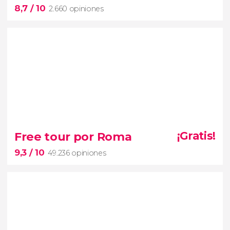
8,7
/ 10
2.660 opiniones
8,7


2.660 opiniones
Free tour por Roma
¡Gratis!
excursión al lago Como, Lugano y Bellagio
9,3
/ 10
49.236 opiniones
paisajes alpinos
norte de Italia
sur de Suiza