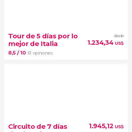
8,8


107 opiniones
Tour de 5 días por lo
desde
excursión desde Roma
1.234,34
mejor de Italia
US$
Pompeya, Sorrento y Capri en 3 días
8,5
/ 10
61 opiniones
8,5


61 opiniones
Circuito de 7 días
1.945,12
US$
Asís, Siena, Florencia, Bolonia, Padua y Venecia