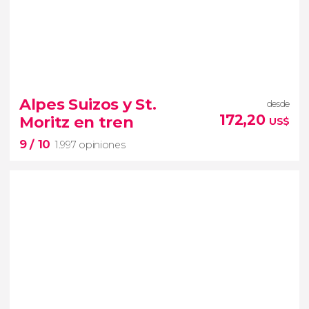
9,4


52.679 opiniones
Alpes Suizos y St.
desde
free tour por Florencia
172,20
Moritz en tren
US$
centro histórico
capital de la Toscana
9
/ 10
1.997 opiniones
9

