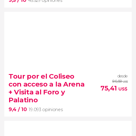
9,5
/ 10
45.529 opiniones
9,5


45.529 opiniones
Tour por el Coliseo
desde
visita guiada por el Coliseo, Foro y Palatino
86,68
con acceso a la Arena
US$
75,41
US$
+ Visita al Foro y
tour en español
2000 años de historia
Palatino
9,4
/ 10
19.093 opiniones