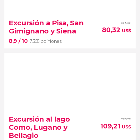
8,4


209 opiniones
Excursión a Pisa, San
desde
Piedad
80,32
Gimignano y Siena
US$
Museos Vaticanos
Capilla Sixtina
8,9
/ 10
Basílica de San Pedro
7.355 opiniones
8,9


7.355 opiniones
Excursión al lago
desde
tres de las ciudades más
109,21
Como, Lugano y
US$
bonitas y diferentes de Italia
Bellagio