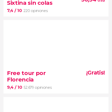
US$
Sixtina sin colas
guiada por las galerías Uffizi y de la Academia
7,4
/ 10
220 opiniones
7,4


220 opiniones
Free tour por
¡Gratis!
entrada a los Museos Vaticanos y la Capilla
Florencia
Sixtina
9,4
/ 10
saltándoos las tediosas colas de acceso
52.679 opiniones