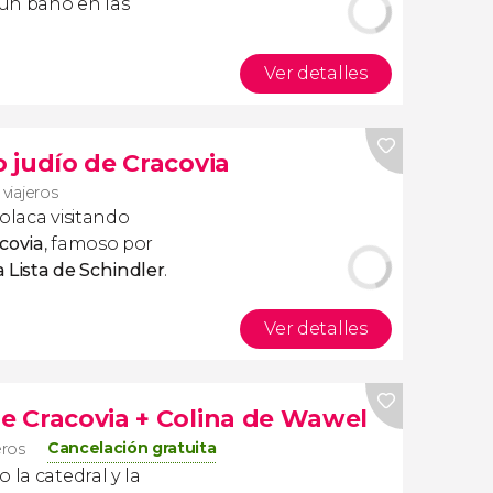
 un baño en las
Ver detalles
o judío de Cracovia
 viajeros
olaca visitando
acovia
, famoso por
a Lista de Schindler
.
Ver detalles
de Cracovia + Colina de Wawel
Cancelación gratuita
eros
 la catedral y la