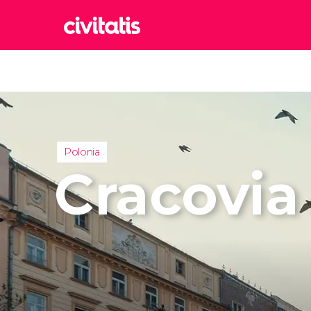
Rom
Italia
Lond
Reino 
Edim
Polonia
Reino 
Cracovia
Marr
Marrue
Esta
Turquía