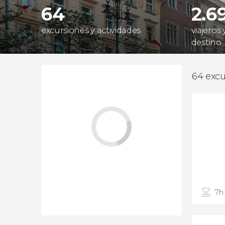
64
2.6
excursiones y actividades
viajeros
destino
64 excu
7h