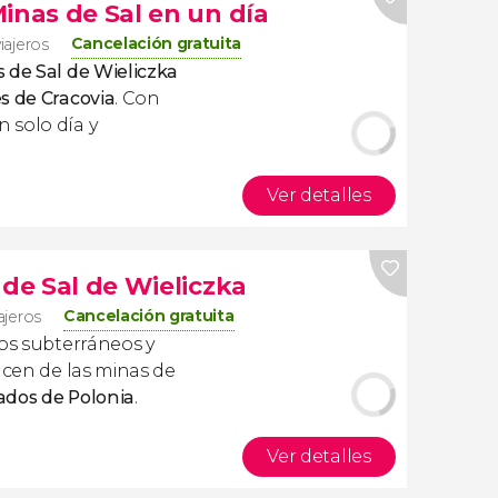
inas de Sal en un día
Cancelación gratuita
iajeros
 de Sal de Wieliczka
s de Cracovia
. Con
 solo día y
Ver detalles
 de Sal de Wieliczka
Cancelación gratuita
ajeros
gos subterráneos y
acen de las minas de
tados de Polonia
.
Ver detalles