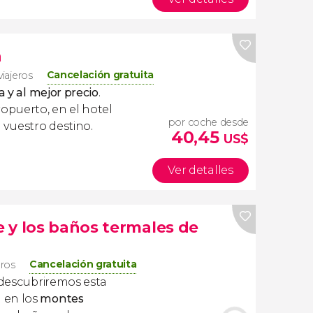
a
Cancelación gratuita
viajeros
a y al mejor precio
.
ropuerto, en el hotel
por coche desde
 vuestro destino.
40,45
US$
Ver detalles
 y los baños termales de
Cancelación gratuita
eros
descubriremos esta
 en los
montes