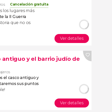
Cancelación gratuita
eros
s los lugares más
e la II Guerra
istoria que no os
Ver detalles
 antiguo y el barrio judío de
iajeros
 el casco antiguo y
itaremos sus puntos
le!
Ver detalles