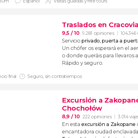
 30m
Español
Visitas guiadas y free tours
Traslados en Cracovi
9,5
/ 10
9.281 opiniones
104.346 
Servicio
privado, puerta a puert
Un chófer os esperará en el ae
o donde queráis para llevaros a
Rápido y seguro.
cio final
Seguro, sin contratiempos
Excursión a Zakopane
Chochołów
8,9
/ 10
222 opiniones
3.014 viaj
En esta
excursión a Zakopane
encantadora ciudad enclavada