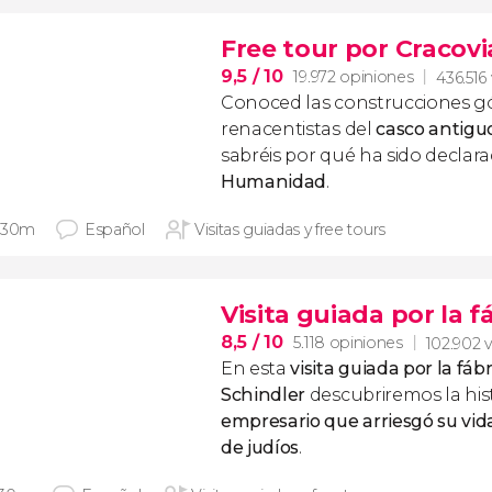
Free tour por Cracovi
9,5
/ 10
19.972 opiniones
436.516 
Conoced las construcciones gót
renacentistas del
casco antigu
sabréis por qué ha sido declar
Humanidad
.
 30m
Español
Visitas guiadas y free tours
Visita guiada por la f
8,5
/ 10
5.118 opiniones
102.902 v
En esta
visita guiada por la fáb
Schindler
descubriremos la hist
empresario que arriesgó su vida
de judíos
.