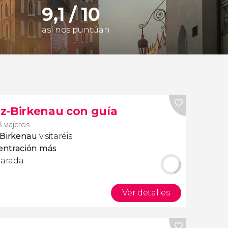
9,1 / 10
así nos puntúan
z-Birkenau con guía
 viajeros
-Birkenau
visitaréis
entración más
parada
Ver detalles