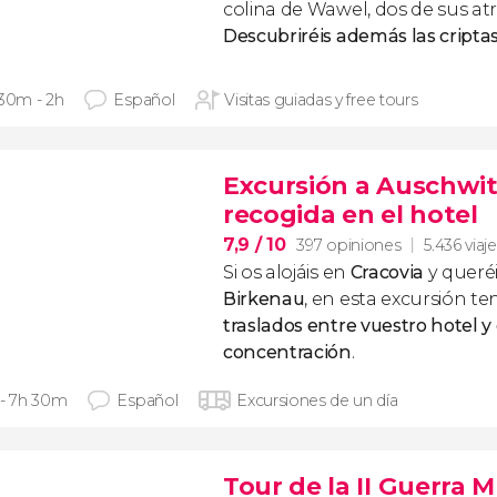
colina de Wawel, dos de sus atr
Descubriréis además las criptas
 30m - 2h
Español
Visitas guiadas y free tours
Excursión a Auschwit
recogida en el hotel
7,9
/ 10
397 opiniones
5.436 viaj
Si os alojáis en
Cracovia
y queré
Birkenau
, en esta excursión te
traslados entre vuestro hotel 
concentración
.
 - 7h 30m
Español
Excursiones de un día
Tour de la II Guerra 