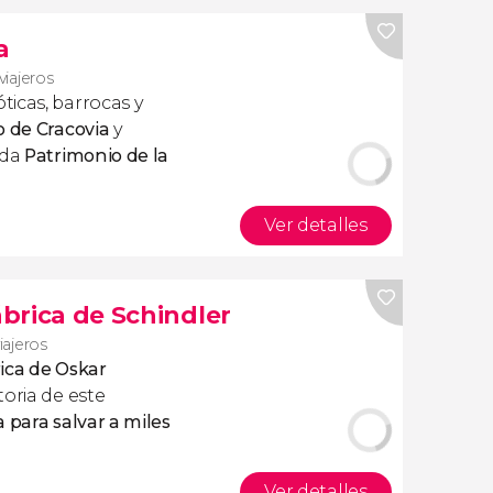
a
viajeros
icas, barrocas y
o de Cracovia
y
ada
Patrimonio de la
Ver detalles
ábrica de Schindler
iajeros
rica de Oskar
oria de este
 para salvar a miles
Ver detalles