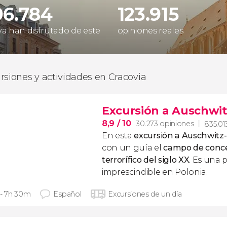
96.784
123.915
 ya han disfrutado de este
opiniones reales
rsiones y actividades en Cracovia
Excursión a Auschwit
8,9
/ 10
30.273 opiniones
835.013
En esta
excursión a Auschwitz
con un guía el
campo de conc
terrorífico del siglo XX
. Es una 
imprescindible en Polonia.
 - 7h 30m
Español
Excursiones de un día