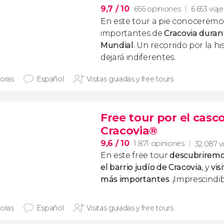
9,7
/ 10
656 opiniones
6.653 viaj
En este tour a pie conoceremo
importantes de
Cracovia durant
Mundial
. Un recorrido por la h
dejará indiferentes.
horas
Español
Visitas guiadas y free tours
Free tour por el casco
Cracovia®
9,6
/ 10
1.871 opiniones
32.087 v
En este free tour
descubriremos
el barrio judío de
Cracovia
, y
vis
más importantes
. ¡Imprescindib
horas
Español
Visitas guiadas y free tours