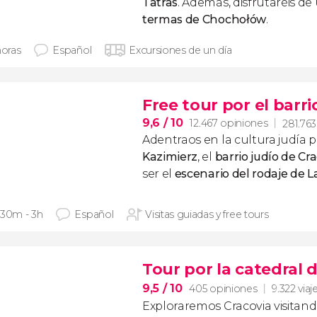
Tatras
. Además, disfrutaréis de
termas de Chochołów
.
horas
Español
Excursiones de un día
Free tour por el barri
9,6
/ 10
12.467 opiniones
281.763
Adentraos en la cultura judía p
Kazimierz
, el
barrio judío de Cr
ser el
escenario del rodaje de
L
 30m - 3h
Español
Visitas guiadas y free tours
Tour por la catedral 
9,5
/ 10
405 opiniones
9.322 viaj
Exploraremos Cracovia visitando