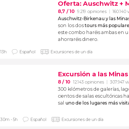
Oferta: Auschwitz + M
8,7
/ 10
9.219 opiniones
160.140 v
Auschwitz-Birkenau y las Minas
son los dos
tours más populare
este combo haréis ambas en un
ahorraréis dinero.
- 13h
Español
Excursiones de un día
Excursión a las Minas
8
/ 10
12.143 opiniones
307.947 vi
300 kilómetros de galerías, la
cientos de salas escultóricas h
sal
uno de los lugares más visi
 30m - 5h
Español
Excursiones de un día