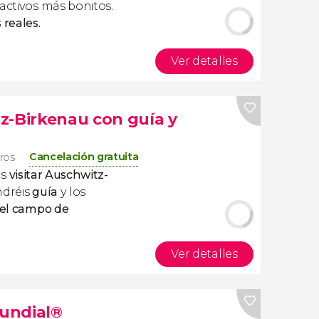
activos más bonitos.
 reales.
Ver detalles
z-Birkenau con guía y
Cancelación gratuita
eros
is
visitar Auschwitz-
ndréis
guía
y los
y el campo de
Ver detalles
Mundial®