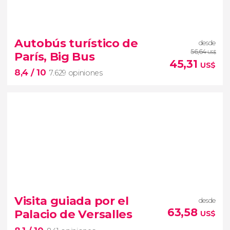
9,4


53.042 opiniones
Autobús turístico de
desde
free tour por París
56,64
París, Big Bus
US$
Sainte-Chapelle
Pont Neuf
45,31
US$
8,4
/ 10
Louvre
Notre-Dame
7.629 opiniones
8,4


7.629 opiniones
Visita guiada por el
desde
autobús turístico de París
63,58
Palacio de Versalles
US$