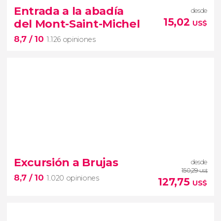
3.097 opiniones
Entrada a la abadía
desde
15,02
del Mont-Saint-Michel
US$
País en un día
8,7
/ 10
entrada a la
Torre Eiffel
y un
crucero por el Sena
1.126 opiniones
8,7


1.126 opiniones
Excursión a Brujas
desde
abadía del Mont-Saint-Michel
150,29
US$
8,7
/ 10
1.020 opiniones
127,75
US$