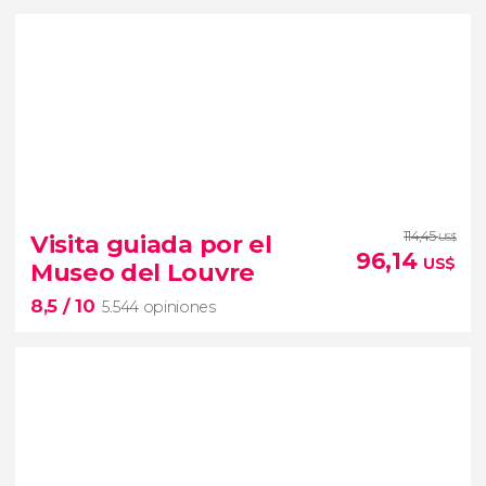
8,3


13.996 opiniones
114,45
Visita guiada por el
US$
96,14
paseo en barco por el Sena
US$
Museo del Louvre
ver París desde una perspectiva única
8,5
/ 10
5.544 opiniones