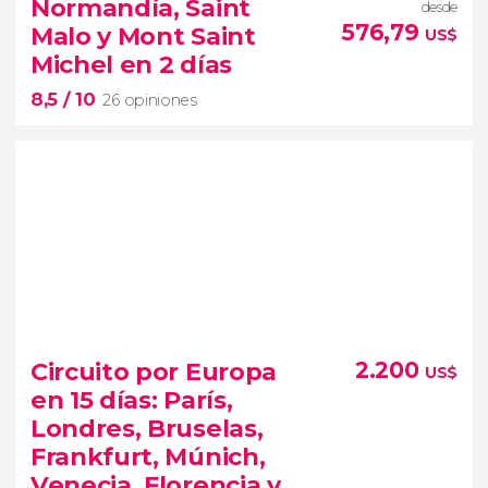
la Edad Media y el Renacimiento
Normandía, Saint
desde
excursión
de 2 días
desde París
576,79
Malo y Mont Saint
US$
visitaremos el Mont Sant Michel y los Castillos del
Michel en 2 días
Loira
8,5
/ 10
26 opiniones
8,5


26 opiniones
Circuito por Europa
2.200
US$
Dejaos seducir por los paisajes de Normandía en
en 15 días: París,
este circuito de 2 días
Londres, Bruselas,
Frankfurt, Múnich,
Venecia, Florencia y