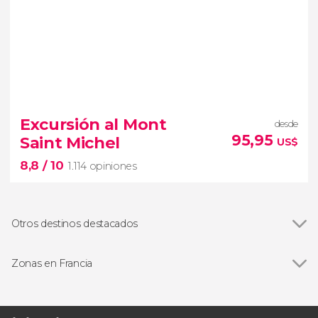
8,7


1.020 opiniones
Brujas
una de
Excursión al Mont
desde
las ciudades medievales más fascinantes de Europa
95,95
Saint Michel
US$
excursión desde
8,8
/ 10
París
1.114 opiniones
Otros destinos destacados
Ver todas
Lyon
Nantes
Zonas en Francia
Montpellier
Ver todas
Alpes franceses
Chambord
Alsacia
8,8
Cannes