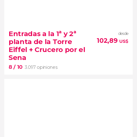
9,5


27.969 opiniones
uno de los barrios más artísticos de
Entradas a la 1ª y 2ª
desde
París
free tour por Montmartre
102,89
planta de la Torre
US$
cabarets más importantes
Eiffel + Crucero por el
Sena
8
/ 10
3.097 opiniones
8

