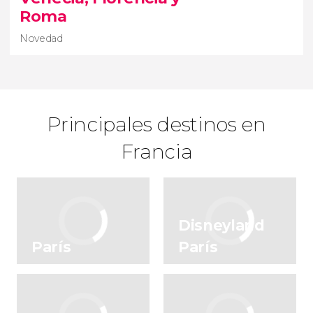
Roma
Novedad
Principales destinos en
Francia
Novedad
Disneyland
circuito de 15
días desde París hasta Roma
París
París