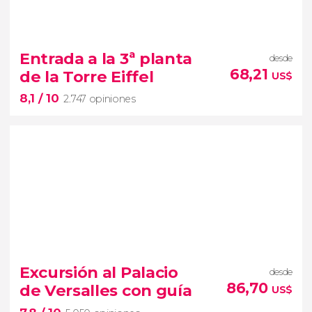
8,5


5.544 opiniones
visita guiada por el Museo del Louvre
Entrada a la 3ª planta
desde
pinacotecas más
68,21
de la Torre Eiffel
US$
importantes del mundo
8,1
/ 10
2.747 opiniones
8,1


2.747 opiniones
Excursión al Palacio
desde
mejores vistas de París
86,70
de Versalles con guía
US$
entradas para la cima de la Torre