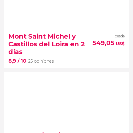
8,5


22 opiniones
Monte Saint-Michel
Mont Saint Michel y
desde
Segunda
Guerra Mundial
549,05
Castillos del Loira en 2
US$
tour por Normandía y el valle del
días
Loira
8,9
/ 10
25 opiniones
8,9


25 opiniones