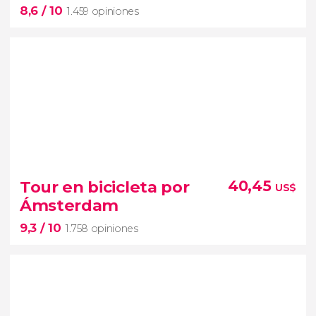
8,6
/ 10
1.459 opiniones
8,6


1.459 opiniones
Molinos de viento, quesos holandeses y zuecos
Tour en bicicleta por
40,45
US$
Ámsterdam
visitaremos Zaandam
9,3
/ 10
1.758 opiniones