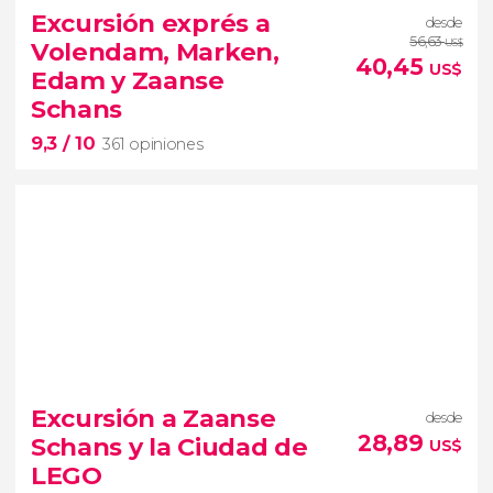
1.084 opiniones
Excursión exprés a
desde
visita guiada por el Museo Van Gogh
56,63
Volendam, Marken,
US$
Ámsterdam
40,45
US$
Edam y Zaanse
genio de la pintura
Schans
9,3
/ 10
361 opiniones
9,3


361 opiniones
imprescindibles de
Excursión a Zaanse
desde
Holanda
visita exprés a Volendam,
28,89
Schans y la Ciudad de
US$
Marken, Edam y Zaanse Schans
LEGO