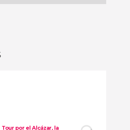
28
24.555
opiniones
actividades
9,4
/ 10
500.428
viajeros
valoración
s
Tour por el Alcázar, la