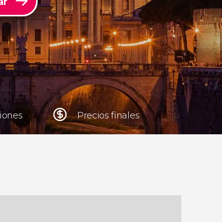
ar
Cracovia
Polonia
Atenas
Grecia
niones
Precios finales
Tokio
Japón
Lisboa
Portugal
Bruselas
Bélgica