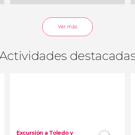
61
46.027
opiniones
actividades
Ver más
9,2
/ 10
774.489
viajeros
valoración
Actividades destacada
Excursión a Toledo y