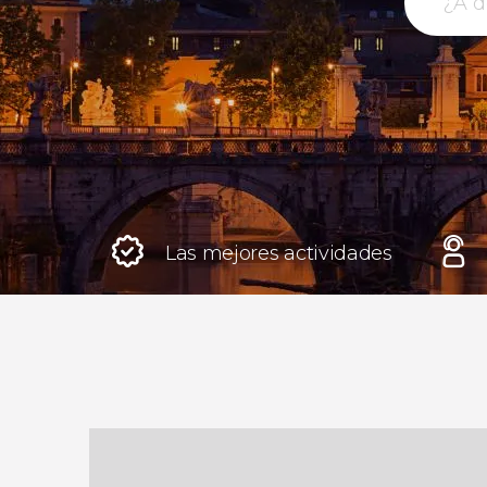
Roma
Italia
Londres
Reino Unido
Las mejores actividades
Edimburgo
Reino Unido
Marrakech
Marruecos
Estambul
Turquía