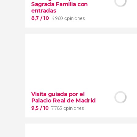
Sagrada Familia con
entradas
8,7
/ 10
4.960 opiniones
8,7


4.960 opiniones
Visita guiada por el
gran obra maestra de Gaudí
Palacio Real de Madrid
visita guiada por la Sagrada Familia con
entradas
9,5
/ 10
7.783 opiniones