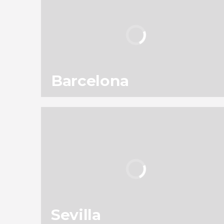
Barcelona
152
187.570
opiniones
actividades
9,2
/ 10
4.064.938
viajeros
valoración
Sevilla