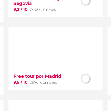
Segovia
9,2
/ 10
7.075 opiniones
9,2


7.075 opiniones
las dos ciudades más
Free tour por Madrid
populares desde Madrid
Toledo y
Segovia
la Ciudad de las Tres
9,5
/ 10
26.761 opiniones
Culturas
el acueducto romano