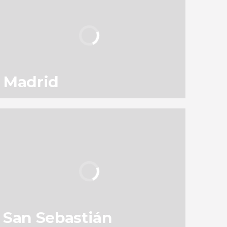
Madrid
130
145.541
opiniones
actividades
9,1
/ 10
3.049.953
viajeros
valoración
San Sebastián