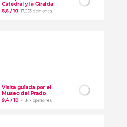
Catedral y la Giralda
8,6
/ 10
17.053 opiniones
8,6


17.053 opiniones
conocer la magia de Sevilla
Visita guiada por el
Museo del Prado
Real Alcázar
catedral de Santa María de la
Sede
Giralda
9,4
/ 10
4.847 opiniones