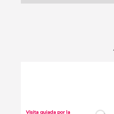
113
124.513
opiniones
actividades
9,0
/ 10
2.530.044
viajeros
valoración
Visita guiada por la