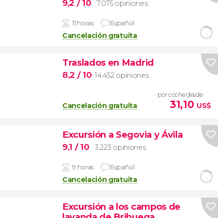
9,2
/ 10
7.075 opiniones
11 horas
Español
Cancelación gratuita
Traslados en Madrid
8,2
/ 10
14.452 opiniones
por coche desde
31,10
Cancelación gratuita
US$
Excursión a Segovia y Ávila
9,1
/ 10
3.223 opiniones
9 horas
Español
Cancelación gratuita
Excursión a los campos de
lavanda de Brihuega