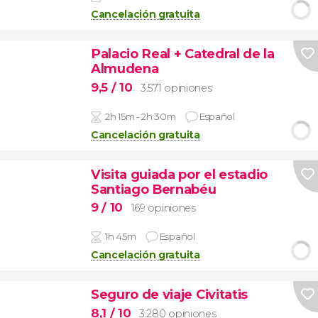
Cancelación gratuita
Palacio Real + Catedral de la
Almudena
9,5
/ 10
3.571 opiniones
2h 15m - 2h 30m
Español
Cancelación gratuita
Visita guiada por el estadio
Santiago Bernabéu
9
/ 10
169 opiniones
1h 45m
Español
Cancelación gratuita
Seguro de viaje Civitatis
8,1
/ 10
3.280 opiniones