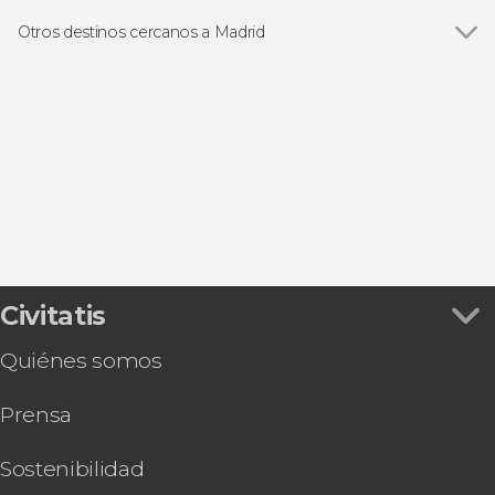
Ver todas
Visitas guiadas en Madrid
Catedral de la Almudena
Free tours en Madrid
Otros destinos cercanos a Madrid
Museo Nacional Reina Sofía
Excursiones de un día en Madrid
Ver todas
Torrejón de Ardoz
Plaza Mayor
Entradas
San Lorenzo de El Escorial
Puerta de Alcalá
Autobuses turísticos de Madrid
Aranjuez
Puerta del Sol
Flamenco en Madrid
Alcalá de Henares
Museo Nacional Thyssen-Bornemisza
Zoos en Madrid
Chinchón
Parque de El Retiro
Gastronomía y enoturismo en Madrid
Mercado de San Miguel
Tarjetas turísticas en Madrid
Estadio Riyadh Air Metropolitano
Valle de Cuelgamuros
Civitatis
Quiénes somos
Prensa
Sostenibilidad