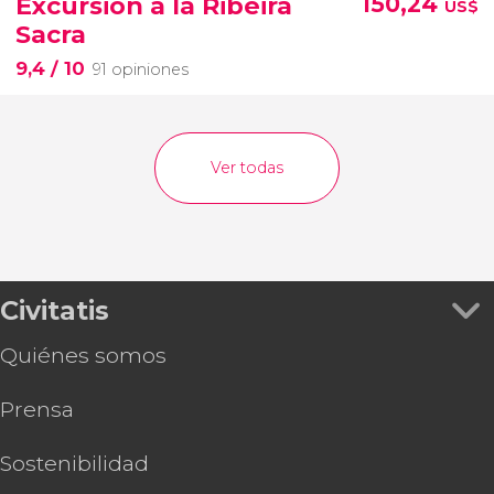
Excursión a la Ribeira
150,24
US$
Sacra
9,4
/ 10
91 opiniones
Ver todas
Civitatis
Quiénes somos
Prensa
Sostenibilidad