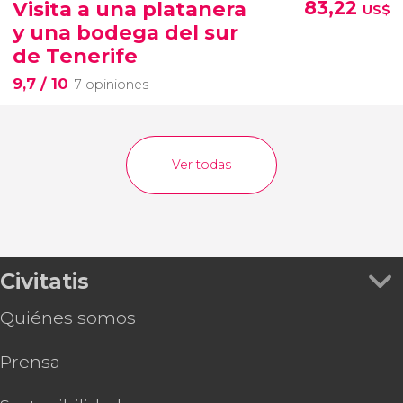
Visita a una platanera
83,22
US$
y una bodega del sur
de Tenerife
9,7
/ 10
7 opiniones
Ver todas
Civitatis
Quiénes somos
Prensa