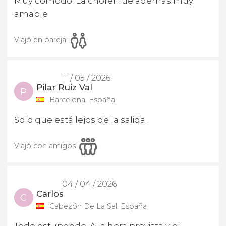
Muy cómodo. La chófer fue además muy
amable
Viajó en pareja
11 / 05 / 2026
Pilar Ruiz Val
P
Barcelona, España
Solo que está lejos de la salida.
Viajó con amigos
04 / 04 / 2026
Carlos
C
Cabezón De La Sal, España
Todo estupendo. A la hora prevista y el