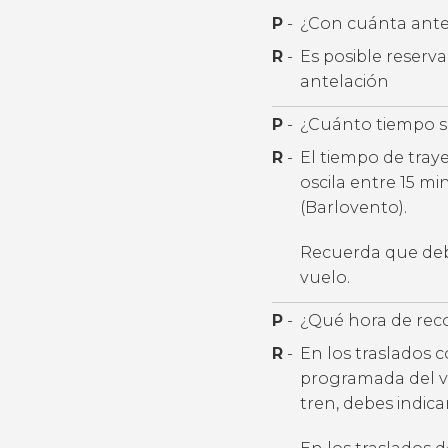
P
-
¿Con cuánta antel
R
-
Es posible reserv
antelación
P
-
¿Cuánto tiempo se
R
-
El tiempo de tray
oscila entre 15 m
(Barlovento).
Recuerda que debe
vuelo.
P
-
¿Qué hora de rec
R
-
En los traslados 
programada del v
tren, debes indic