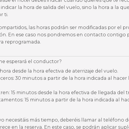
desde el hotel debes indicar cuándo quieres que te rec
 indicar la hora de salida del vuelo, sino la hora a la qu
 ti.
compartidos, las horas podrán ser modificadas por el p
ción. En ese caso nos pondremos en contacto contigo 
ora reprogramada.
e esperará el conductor?
hora desde la hora efectiva de aterrizaje del vuelo.
eros: 30 minutos a partir de la hora indicada al hacer 
ren: 15 minutos desde la hora efectiva de llegada del t
amentos: 15 minutos a partir de la hora indicada al hac
vo necesitáis más tiempo, deberéis llamar al teléfono d
ece en la reserva. En este caso, se podrán aplicar su