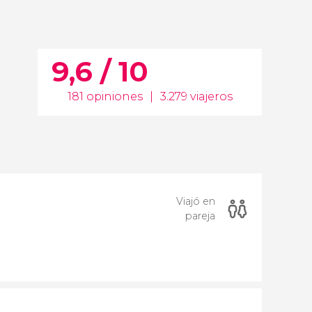
9,6 / 10
181 opiniones
|
3.279 viajeros
Viajó en
pareja