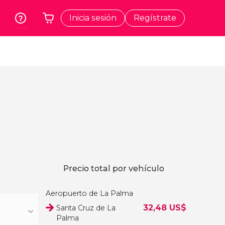
Inicia sesión
Regístrate
rk
Cracovia
Tu carrito está vacío
dos
Polonia
t
Atenas
Grecia
a
Tokio
Japón
Lisboa
Portugal
Bruselas
Precio total por vehículo
Bélgica
Aeropuerto de La Palma
32,48
US$
Santa Cruz de La
Palma