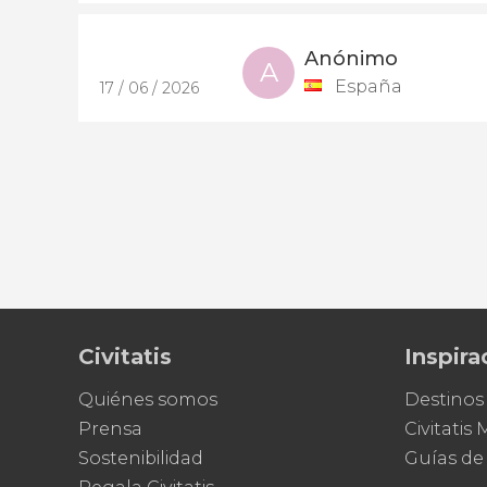
Anónimo
A
España
17 / 06 / 2026
Civitatis
Inspira
Quiénes somos
Destinos
Prensa
Civitatis
Sostenibilidad
Guías de 