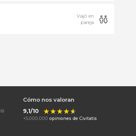
Viajó en
pareja
Cómo nos valoran
★★★★★
★★★★★
is
9,1/10
+
5.000.000
opiniones de Civitatis