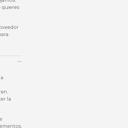
ojamos.
e quieres
roveedor
para
la
ren.
er la
e
plementos.