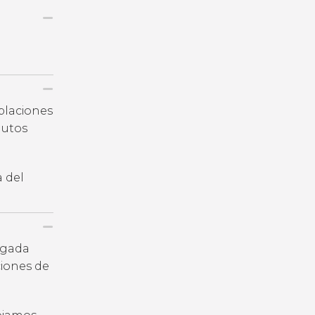
oblaciones
nutos
a del
legada
iones de