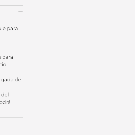
ble para
s para
io.
legada del
 del
podrá