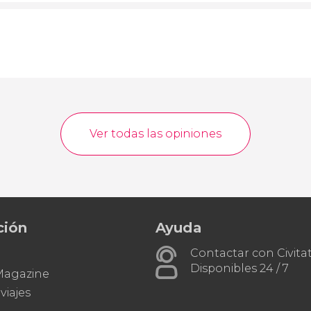
Ver todas las opiniones
ción
Ayuda
Contactar con Civitat
Disponibles 24 / 7
 Magazine
viajes