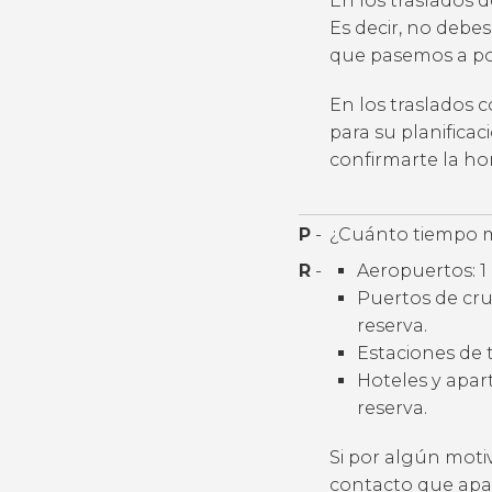
En los traslados 
Es decir, no debes
que pasemos a por
En los traslados 
para su planifica
confirmarte la h
P
-
¿Cuánto tiempo m
R
-
Aeropuertos: 1 
Puertos de cruc
reserva.
Estaciones de t
Hoteles y apart
reserva.
Si por algún moti
contacto que apar