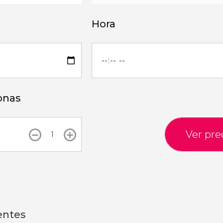
Hora
onas
Ver pre
entes