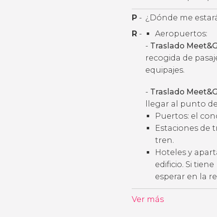
P
-
¿Dónde me estará
R
-
Aeropuertos:
-
Traslado Meet&G
recogida de pasaj
equipajes.
-
Traslado Meet&G
llegar al punto de
Puertos: el con
Estaciones de t
tren.
Hoteles y apart
edificio. Si tie
esperar en la r
Ver más