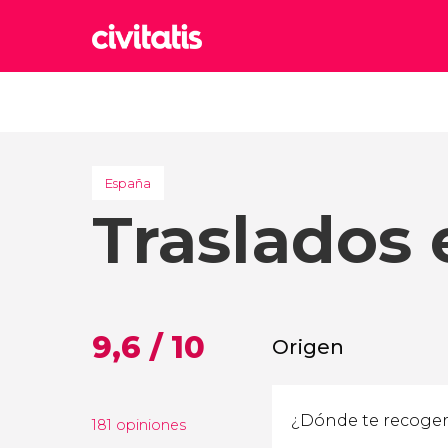
Rom
Italia
Lond
Reino 
España
Traslados
Edim
Reino 
Marr
Marrue
Esta
9,6 / 10
Origen
Turquía
181 opiniones