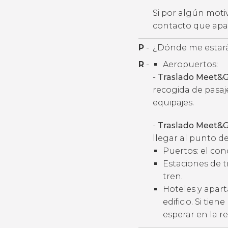
Si por algún moti
contacto que apar
P
-
¿Dónde me estará
R
-
Aeropuertos:
-
Traslado Meet&G
recogida de pasaj
equipajes.
-
Traslado Meet&G
llegar al punto de
Puertos: el con
Estaciones de t
tren.
Hoteles y apart
edificio. Si tie
esperar en la r