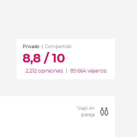
Privado
Compartido
8,8 / 10
2.212 opiniones
|
89.664 viajeros
Viajó en
pareja