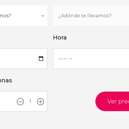
Hora
onas
Ver pre