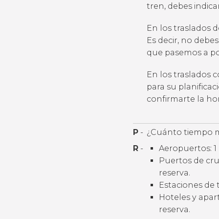
tren, debes indic
En los traslados 
Es decir, no debes
que pasemos a por
En los traslados 
para su planifica
confirmarte la h
P
-
¿Cuánto tiempo m
R
-
Aeropuertos: 1 
Puertos de cruc
reserva.
Estaciones de t
Hoteles y apart
reserva.