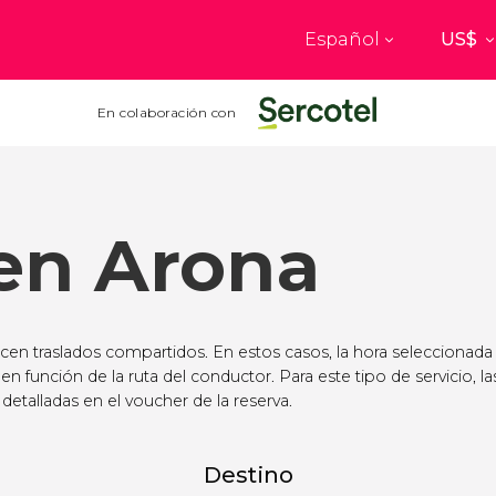
Español
Top destinos
a
París
Nueva Yo
En colaboración con
Francia
Estados Uni
res
Florencia
Budapes
Unido
Italia
Hungría
 en Arona
burgo
Madrid
Barcelon
Unido
España
España
akech
Ámsterdam
Milán
cos
Países Bajos
Italia
ecen traslados compartidos. En estos casos, la hora seleccionada
mbul
Praga
Oporto
 en función de la ruta del conductor. Para este tipo de servicio, la
República Checa
Portugal
detalladas en el voucher de la reserva.
Ver todos los destinos
Destino