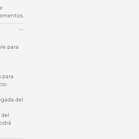
e
plementos.
ble para
s para
io.
legada del
 del
podrá