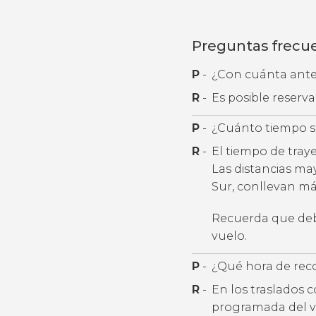
Preguntas frecu
P
-
¿Con cuánta antel
R
-
Es posible reserv
P
-
¿Cuánto tiempo se
R
-
El tiempo de tray
Las distancias ma
Sur, conllevan más
Recuerda que debe
vuelo.
P
-
¿Qué hora de rec
R
-
En los traslados 
programada del v