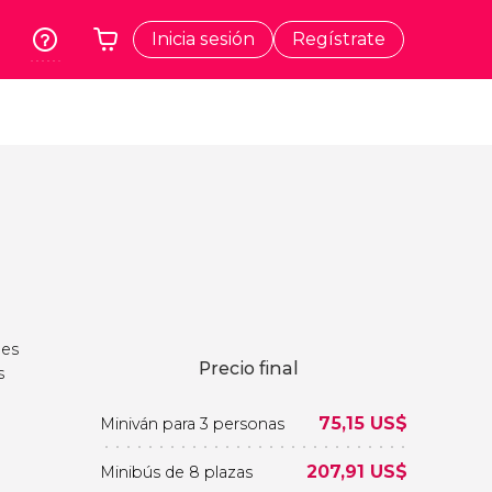
Inicia sesión
Regístrate
rk
Cracovia
Tu carrito está vacío
dos
Polonia
t
Atenas
Grecia
a
Tokio
Japón
Lisboa
Portugal
 es
Bruselas
Precio final
s
Bélgica
75,15
US$
Miniván para 3 personas
207,91
US$
Minibús de 8 plazas