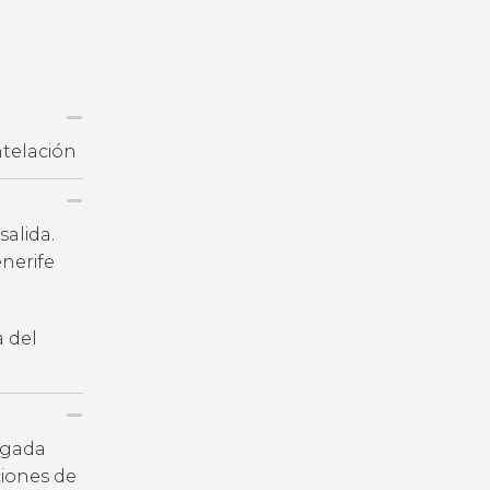
ntelación
salida.
nerife
a del
legada
iones de