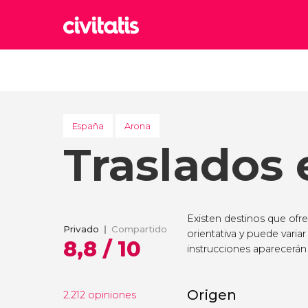
Rom
Italia
Lond
Reino 
España
Arona
Traslados
Edim
Reino 
Marr
Marrue
Existen destinos que ofr
Esta
Privado
Compartido
orientativa y puede variar
Turquía
8,8 / 10
instrucciones aparecerán 
Origen
2.212 opiniones