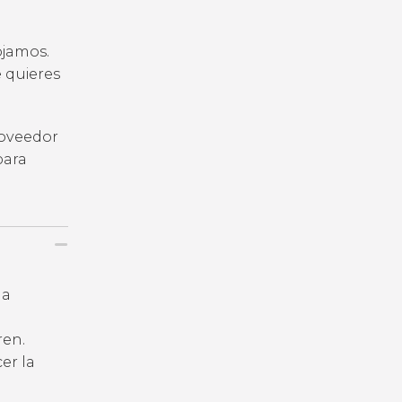
ojamos.
e quieres
roveedor
para
la
ren.
er la