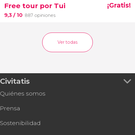
Free tour por Tui
¡Gratis!
9,3
/ 10
887 opiniones
Ver todas
Civitatis
Quiénes somos
Prensa
Sostenibilidad