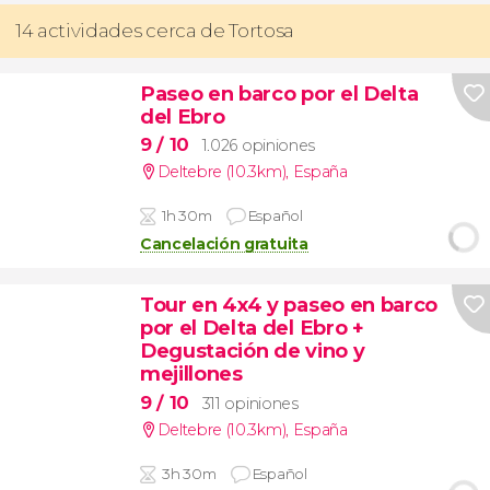
14 actividades cerca de Tortosa
Paseo en barco por el Delta
del Ebro
9
/ 10
1.026 opiniones
Deltebre (10.3km)
,
España
1h 30m
Español
Cancelación gratuita
Tour en 4x4 y paseo en barco
por el Delta del Ebro +
Degustación de vino y
mejillones
9
/ 10
311 opiniones
Deltebre (10.3km)
,
España
3h 30m
Español