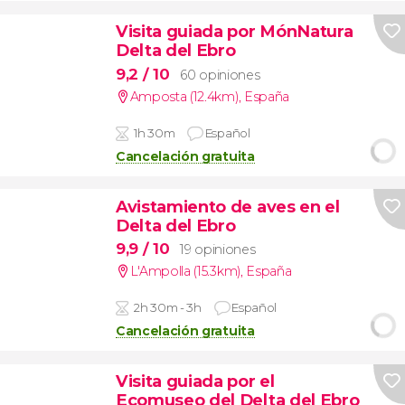
Visita guiada por MónNatura
Delta del Ebro
9,2
/ 10
60 opiniones
Amposta (12.4km)
,
España
1h 30m
Español
Cancelación gratuita
Avistamiento de aves en el
Delta del Ebro
9,9
/ 10
19 opiniones
L'Ampolla (15.3km)
,
España
2h 30m - 3h
Español
Cancelación gratuita
Visita guiada por el
Ecomuseo del Delta del Ebro