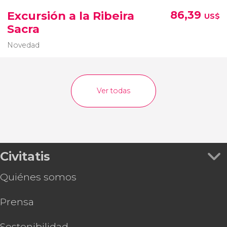
Excursión a la Ribeira
86,39
US$
Sacra
Novedad
Ver todas
Civitatis
Quiénes somos
Prensa
Sostenibilidad