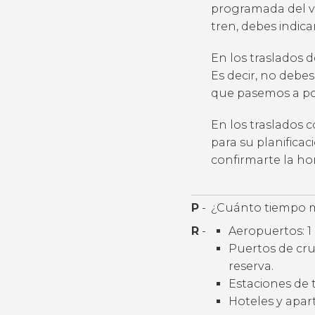
programada del v
tren, debes indic
En los traslados 
Es decir, no debes
que pasemos a por
En los traslados 
para su planifica
confirmarte la h
P
-
¿Cuánto tiempo m
R
-
Aeropuertos: 1 
Puertos de cruc
reserva.
Estaciones de t
Hoteles y apart