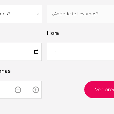
Hora
onas
Ver pre