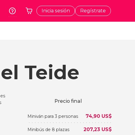
Inicia sesión
Regístrate
rk
Cracovia
Tu carrito está vacío
dos
Polonia
t
Atenas
Grecia
el Teide
a
Tokio
Japón
Lisboa
Portugal
 es
Bruselas
Precio final
s
Bélgica
74,90
US$
Miniván para 3 personas
207,23
US$
Minibús de 8 plazas