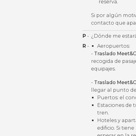
reserva.
Si por algún moti
contacto que apar
P
-
¿Dónde me estará
R
-
Aeropuertos:
-
Traslado Meet&G
recogida de pasaj
equipajes.
-
Traslado Meet&G
llegar al punto de
Puertos: el con
Estaciones de t
tren.
Hoteles y apart
edificio. Si tie
esperar en la r