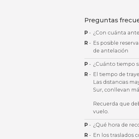
Preguntas frecu
P
-
¿Con cuánta antel
R
-
Es posible reserv
de antelación
P
-
¿Cuánto tiempo se
R
-
El tiempo de tray
Las distancias ma
Sur, conllevan más
Recuerda que debe
vuelo.
P
-
¿Qué hora de rec
R
-
En los traslados 