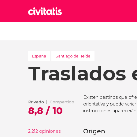
Rom
Italia
Lond
Reino 
España
Santiago del Teide
Traslados 
Edim
Reino 
Marr
Marrue
Existen destinos que ofr
Esta
Privado
Compartido
orientativa y puede variar
Turquía
8,8 / 10
instrucciones aparecerán 
Origen
2.212 opiniones