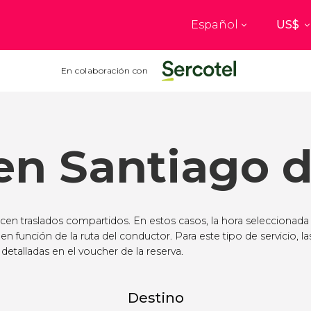
Español
Top destinos
a
París
Nueva Yo
En colaboración con
Francia
Estados Uni
res
Florencia
Budapes
Unido
Italia
Hungría
en Santiago d
burgo
Madrid
Barcelon
Unido
España
España
akech
Ámsterdam
Milán
cos
Países Bajos
Italia
ecen traslados compartidos. En estos casos, la hora seleccionada
mbul
Praga
Oporto
 en función de la ruta del conductor. Para este tipo de servicio, la
República Checa
Portugal
detalladas en el voucher de la reserva.
Ver todos los destinos
Destino