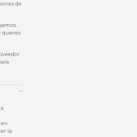
iones de
ojamos.
e quieres
roveedor
para
la
ren.
er la