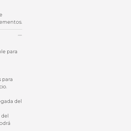
e
plementos.
ble para
s para
io.
legada del
 del
podrá