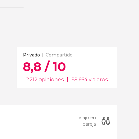
Privado
Compartido
8,8 / 10
2.212 opiniones
|
89.664 viajeros
Viajó en
pareja