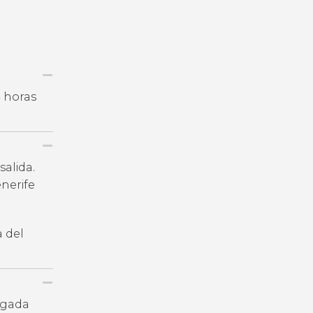
4 horas
salida.
nerife
a del
legada