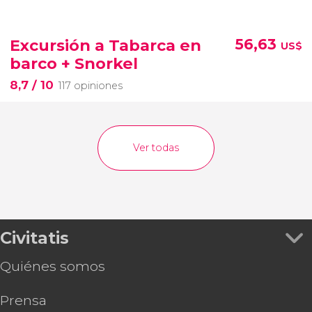
Excursión a Tabarca en
56,63
US$
barco + Snorkel
8,7
/ 10
117 opiniones
Ver todas
Civitatis
Quiénes somos
Prensa