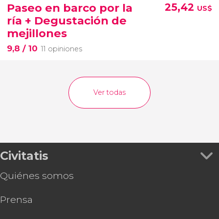
Paseo en barco por la
25,42
US$
ría + Degustación de
mejillones
9,8
/ 10
11 opiniones
Ver todas
Civitatis
Quiénes somos
Prensa