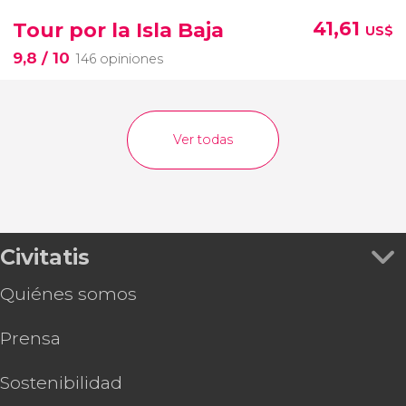
Tour por la Isla Baja
41,61
US$
9,8
/ 10
146 opiniones
Ver todas
Civitatis
Quiénes somos
Prensa
Sostenibilidad