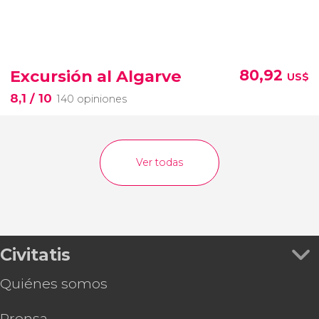
Excursión al Algarve
80,92
US$
8,1
/ 10
140 opiniones
Ver todas
Civitatis
Quiénes somos
Prensa