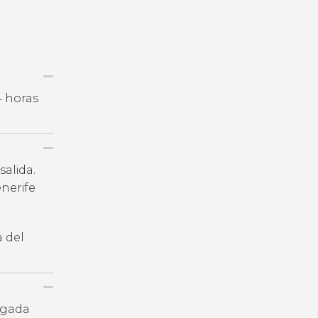
4 horas
salida.
nerife
a del
legada