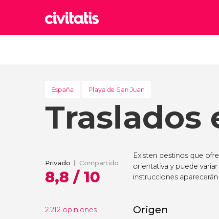
Rom
Italia
Lond
Reino 
España
Playa de San Juan
Traslados 
Edim
Reino 
Marr
Marrue
Existen destinos que ofr
Esta
Privado
Compartido
orientativa y puede variar
Turquía
8,8 / 10
instrucciones aparecerán 
Origen
2.212 opiniones