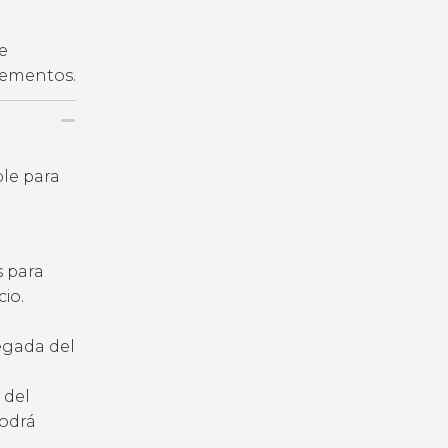
e
plementos.
ble para
s para
io.
legada del
 del
podrá