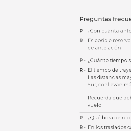
Preguntas frecu
P
-
¿Con cuánta antel
R
-
Es posible reserv
de antelación
P
-
¿Cuánto tiempo se
R
-
El tiempo de tray
Las distancias ma
Sur, conllevan más
Recuerda que debe
vuelo.
P
-
¿Qué hora de rec
R
-
En los traslados 