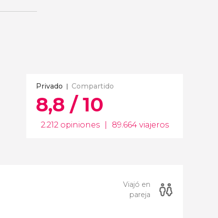
Privado
Compartido
8,8 / 10
2.212 opiniones
|
89.664 viajeros
Viajó en
pareja