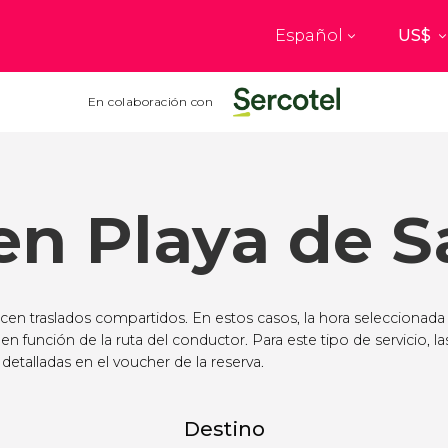
Español
Top destinos
a
París
Nueva Yo
En colaboración con
Francia
Estados Uni
res
Florencia
Budapes
Unido
Italia
Hungría
en Playa de 
burgo
Madrid
Barcelon
Unido
España
España
akech
Ámsterdam
Milán
cos
Países Bajos
Italia
ecen traslados compartidos. En estos casos, la hora seleccionada
mbul
Praga
Oporto
 en función de la ruta del conductor. Para este tipo de servicio, la
República Checa
Portugal
detalladas en el voucher de la reserva.
Ver todos los destinos
Destino