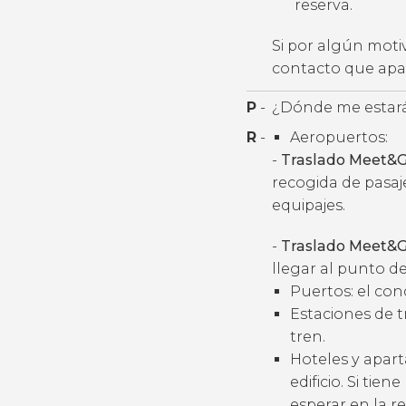
reserva.
Si por algún moti
contacto que apar
P
-
¿Dónde me estará
R
-
Aeropuertos:
-
Traslado Meet&G
recogida de pasaj
equipajes.
-
Traslado Meet&G
llegar al punto de
Puertos: el con
Estaciones de t
tren.
Hoteles y apart
edificio. Si tie
esperar en la r