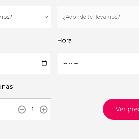
Hora
onas
Ver pre