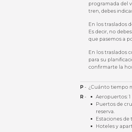
programada del v
tren, debes indic
En los traslados 
Es decir, no debes
que pasemos a por
En los traslados 
para su planifica
confirmarte la h
P
-
¿Cuánto tiempo m
R
-
Aeropuertos: 1 
Puertos de cruc
reserva.
Estaciones de t
Hoteles y apart