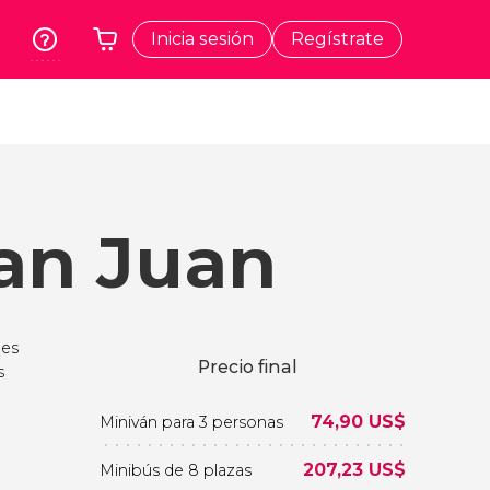
Inicia sesión
Regístrate
rk
Cracovia
Tu carrito está vacío
dos
Polonia
t
Atenas
Grecia
San Juan
a
Tokio
Japón
Lisboa
Portugal
 es
Bruselas
Precio final
s
Bélgica
74,90
US$
Miniván para 3 personas
207,23
US$
Minibús de 8 plazas