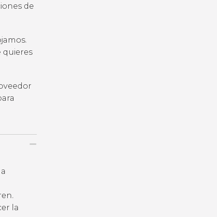
iones de
ojamos.
e quieres
roveedor
para
la
ren.
er la