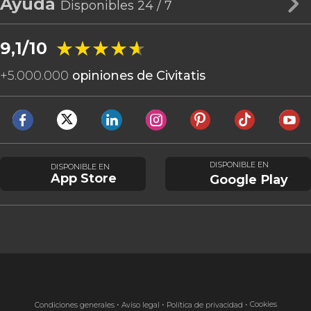
Ayuda
Disponibles 24 / 7
★★★★★
★★★★★
9,1/10
+
5.000.000
opiniones de Civitatis
DISPONIBLE EN
DISPONIBLE EN
App Store
Google Play
Cookies
Condiciones generales
Aviso legal
Política de privacidad