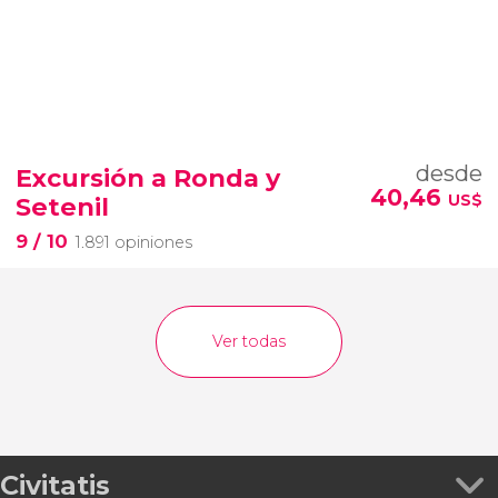
desde
Excursión a Ronda y
40,46
US$
Setenil
9
/ 10
1.891 opiniones
Ver todas
Civitatis