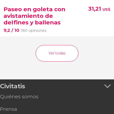
Paseo en goleta con
31,21
US$
avistamiento de
delfines y ballenas
9,2
/ 10
180 opiniones
Ver todas
Civitatis
Quiénes somos
Prensa