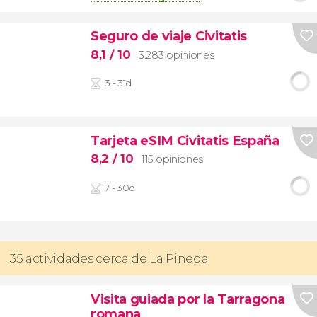
Seguro de viaje Civitatis
8,1
/ 10
3.283 opiniones
3 - 31d
Tarjeta eSIM Civitatis España
8,2
/ 10
115 opiniones
7 - 30d
35 actividades cerca de La Pineda
Visita guiada por la Tarragona
romana