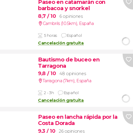
Paseo en catamarán con
barbacoa y snorkel
8,7
/ 10
6 opiniones
Cambrils (10.5km)
,
España
5 horas
Español
Cancelación gratuita
Bautismo de buceo en
Tarragona
9,8
/ 10
48 opiniones
Tarragona (7km)
,
España
2 - 3h
Español
Cancelación gratuita
Paseo en lancha rápida por la
Costa Dorada
9,3
/ 10
26 opiniones