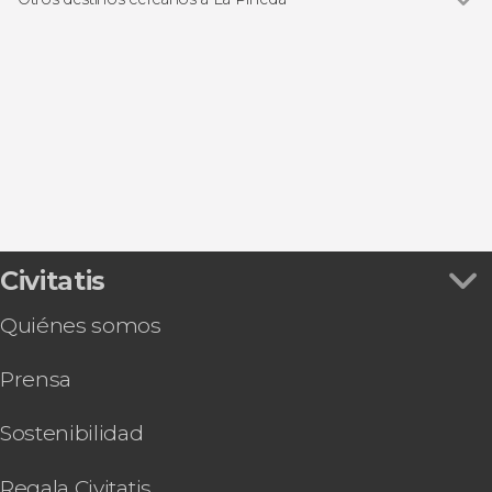
Ver todas
Tarragona
Vilaseca
Cambrils
Salou
Reus
Civitatis
Quiénes somos
Prensa
Sostenibilidad
Regala Civitatis