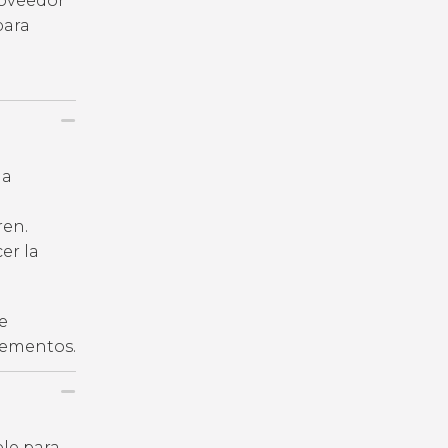
roveedor
para
la
ren.
er la
e
plementos.
ble para