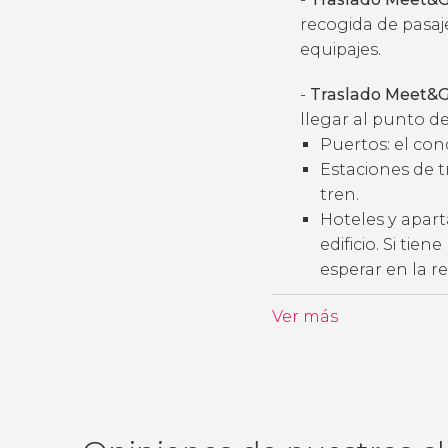
recogida de pasaj
equipajes.
-
Traslado Meet&G
llegar al punto de
Puertos: el con
Estaciones de t
tren.
Hoteles y apart
edificio. Si tie
esperar en la r
Ver más