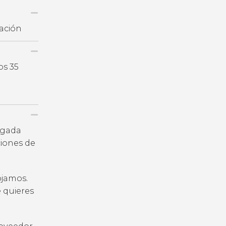
lación
os 35
legada
iones de
ojamos.
e quieres