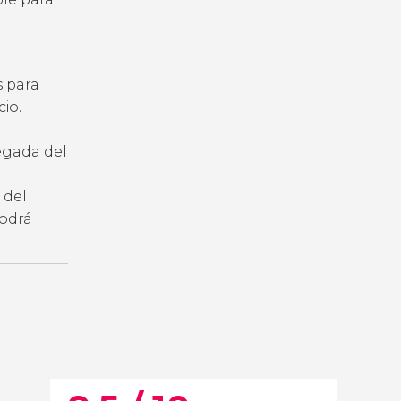
s para
io.
legada del
 del
podrá