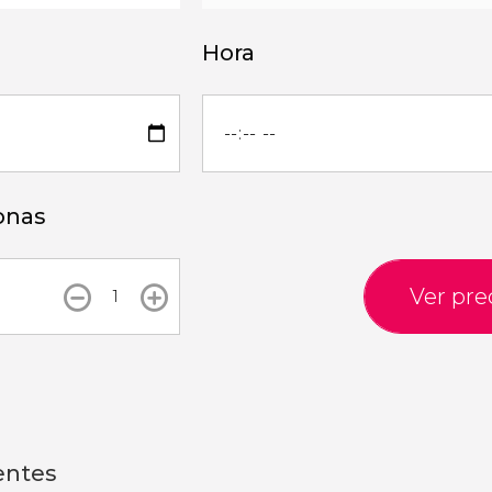
Hora
onas
Ver pre
entes