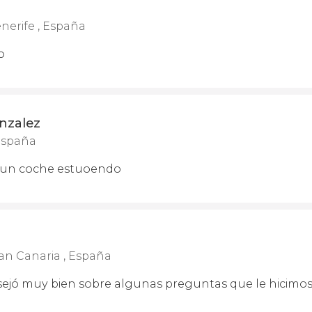
nerife , España
o
nzalez
España
y un coche estuoendo
an Canaria , España
ejó muy bien sobre algunas preguntas que le hicimo