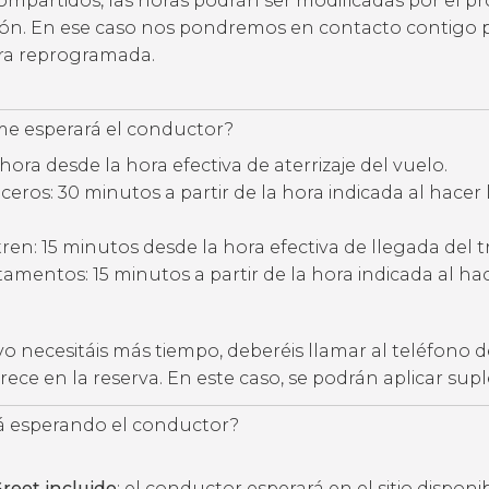
compartidos, las horas podrán ser modificadas por el p
ción. En ese caso nos pondremos en contacto contigo 
ora reprogramada.
e esperará el conductor?
hora desde la hora efectiva de aterrizaje del vuelo.
eros: 30 minutos a partir de la hora indicada al hacer 
ren: 15 minutos desde la hora efectiva de llegada del t
amentos: 15 minutos a partir de la hora indicada al hac
vo necesitáis más tiempo, deberéis llamar al teléfono d
ece en la reserva. En este caso, se podrán aplicar su
 esperando el conductor?
reet incluido
: el conductor esperará en el sitio disponi