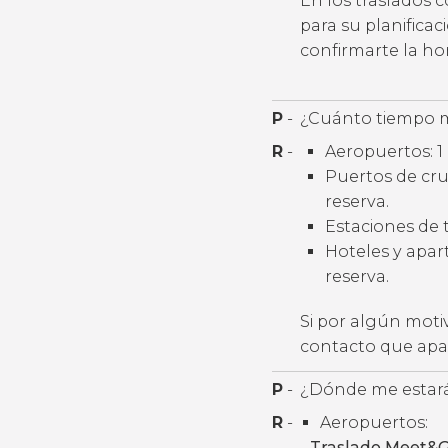
En los traslados 
para su planifica
confirmarte la h
P
-
¿Cuánto tiempo m
R
-
Aeropuertos: 1 
Puertos de cruc
reserva.
Estaciones de t
Hoteles y apart
reserva.
Si por algún moti
contacto que apar
P
-
¿Dónde me estará
R
-
Aeropuertos:
-
Traslado Meet&G