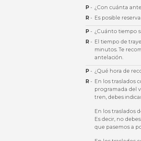
P
-
¿Con cuánta antel
R
-
Es posible reserv
P
-
¿Cuánto tiempo se
R
-
El tiempo de tray
minutos. Te recom
antelación.
P
-
¿Qué hora de rec
R
-
En los traslados 
programada del v
tren, debes indic
En los traslados 
Es decir, no debes
que pasemos a por