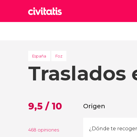
Rom
Italia
Lond
Reino 
España
Foz
Traslados 
Edim
Reino 
Marr
Marrue
Esta
9,5 / 10
Origen
Turquía
468 opiniones