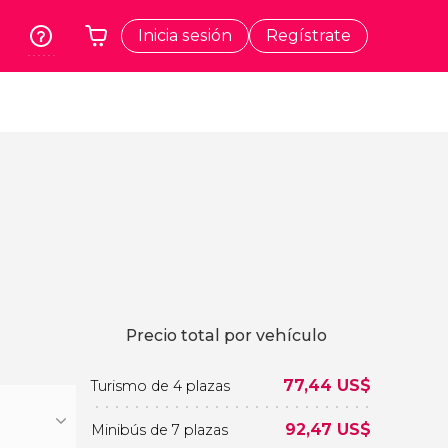
Inicia sesión
Regístrate
rk
Cracovia
Tu carrito está vacío
dos
Polonia
a
Atenas
Grecia
a
Tokio
Japón
Lisboa
Portugal
Bruselas
Precio total por vehículo
Bélgica
77,44
US$
Turismo de 4 plazas
92,47
US$
Minibús de 7 plazas