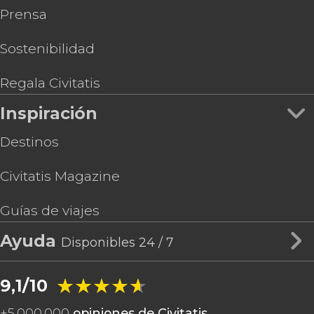
Prensa
Sostenibilidad
Regala Civitatis
Inspiración
Destinos
Civitatis Magazine
Guías de viajes
Ayuda
Disponibles 24 / 7
★★★★★
★★★★★
9,1/10
+
5.000.000
opiniones de Civitatis