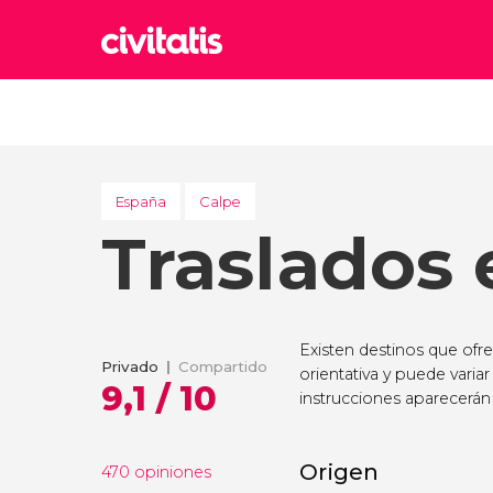
Rom
Italia
Lond
Reino 
España
Calpe
Traslados 
Edim
Reino 
Marr
Marrue
Existen destinos que ofr
Esta
Privado
Compartido
orientativa y puede variar
Turquía
9,1 / 10
instrucciones aparecerán 
Origen
470 opiniones