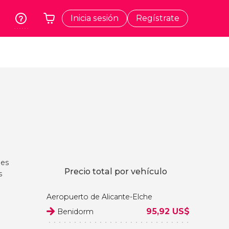
Inicia sesión
Regístrate
rk
Cracovia
Tu carrito está vacío
dos
Polonia
t
Atenas
Grecia
a
Tokio
Japón
Lisboa
Portugal
 es
Bruselas
Precio total por vehículo
s
Bélgica
Aeropuerto de Alicante-Elche
95,92
US$
Benidorm