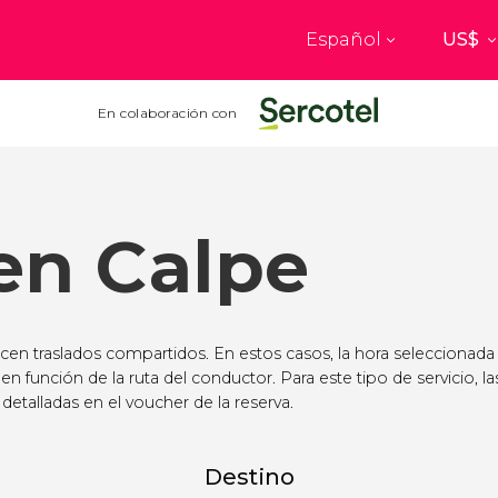
Español
Top destinos
a
París
Nueva Yo
En colaboración con
Francia
Estados Uni
res
Florencia
Budapes
Unido
Italia
Hungría
en Calpe
burgo
Madrid
Barcelon
Unido
España
España
akech
Ámsterdam
Milán
cos
Países Bajos
Italia
ecen traslados compartidos. En estos casos, la hora seleccionada
mbul
Praga
Oporto
 en función de la ruta del conductor. Para este tipo de servicio, la
República Checa
Portugal
detalladas en el voucher de la reserva.
Ver todos los destinos
Destino