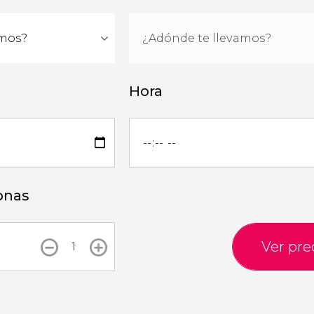
Hora
onas
Ver pre