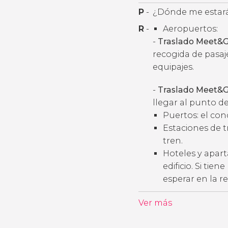
P
-
¿Dónde me estará
R
-
Aeropuertos:
-
Traslado Meet&G
recogida de pasaj
equipajes.
-
Traslado Meet&G
llegar al punto de
Puertos: el con
Estaciones de t
tren.
Hoteles y apart
edificio. Si tie
esperar en la r
Ver más