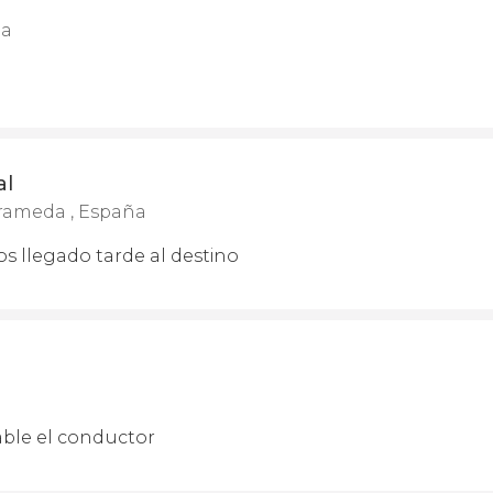
ña
al
rameda , España
os llegado tarde al destino
ble el conductor