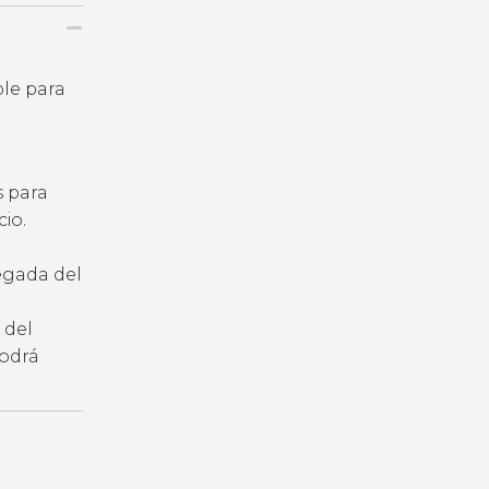
ble para
s para
io.
legada del
 del
podrá