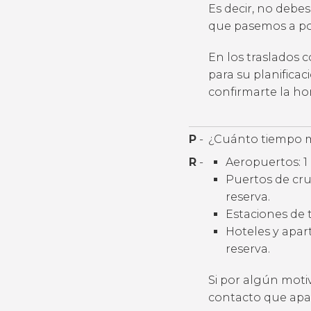
Es decir, no debes
que pasemos a por
En los traslados 
para su planifica
confirmarte la h
P
-
¿Cuánto tiempo m
R
-
Aeropuertos: 1 
Puertos de cruc
reserva.
Estaciones de t
Hoteles y apart
reserva.
Si por algún moti
contacto que apar