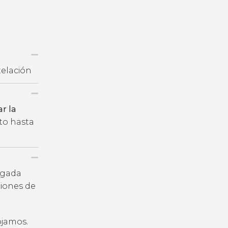
telación
r la
cto hasta
legada
iones de
ojamos.