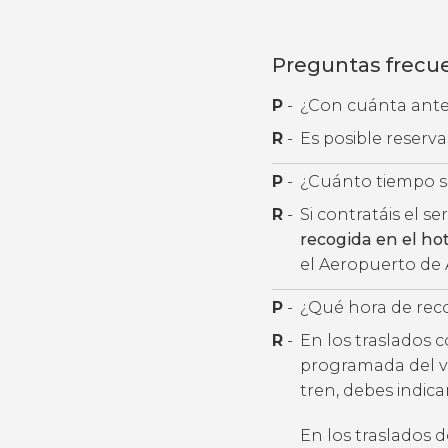
Preguntas frecu
P
-
¿Con cuánta antel
R
-
Es posible reserv
P
-
¿Cuánto tiempo se
R
-
Si contratáis el se
recogida en el ho
el Aeropuerto de
P
-
¿Qué hora de rec
R
-
En los traslados 
programada del v
tren, debes indic
En los traslados 