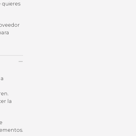
e quieres
roveedor
para
la
ren.
er la
e
plementos.