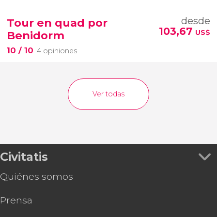
desde
Tour en quad por
103,67
US$
Benidorm
10
/ 10
4 opiniones
Ver todas
Civitatis
Quiénes somos
Prensa