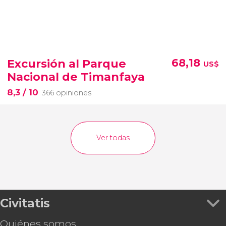
Excursión al Parque
68,18
US$
Nacional de Timanfaya
8,3
/ 10
366 opiniones
Ver todas
Civitatis
Quiénes somos