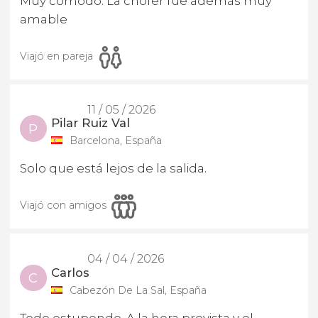
Muy cómodo. La chófer fue además muy
amable
Viajó en pareja
11 / 05 / 2026
Pilar Ruiz Val
P
Barcelona, España
Solo que está lejos de la salida.
Viajó con amigos
04 / 04 / 2026
Carlos
C
Cabezón De La Sal, España
Todo estupendo. A la hora prevista y el