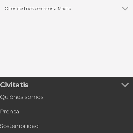
Ver todas
Visitas guiadas en Madrid
Catedral de la Almudena
Free tours en Madrid
Otros destinos cercanos a Madrid
Museo Nacional Reina Sofía
Excursiones de un día en Madrid
Ver todas
Torrejón de Ardoz
Plaza Mayor
Entradas
San Lorenzo de El Escorial
Puerta de Alcalá
Autobuses turísticos de Madrid
Aranjuez
Puerta del Sol
Flamenco en Madrid
Alcalá de Henares
Museo Nacional Thyssen-Bornemisza
Zoos en Madrid
Chinchón
Parque de El Retiro
Gastronomía y enoturismo en Madrid
Mercado de San Miguel
Tarjetas turísticas en Madrid
Estadio Riyadh Air Metropolitano
Valle de Cuelgamuros
Civitatis
Quiénes somos
Prensa
Sostenibilidad