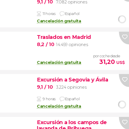
9,1
/ 10
7.082 opiniones
11 horas
Español
Cancelación gratuita
Traslados en Madrid
8,2
/ 10
14.459 opiniones
por coche desde
31,20
Cancelación gratuita
US$
Excursión a Segovia y Ávila
9,1
/ 10
3.224 opiniones
9 horas
Español
Cancelación gratuita
Excursión a los campos de
lavanda de Brihuega