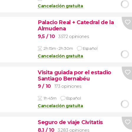
Cancelación gratuita
Palacio Real + Catedral de la
Almudena
9,5
/ 10
3.572 opiniones
2h 15m - 2h 30m
Español
Cancelación gratuita
Visita guiada por el estadio
Santiago Bernabéu
9
/ 10
173 opiniones
1h 45m
Español
Cancelación gratuita
Seguro de viaje Civitatis
8,1
/ 10
3.283 opiniones